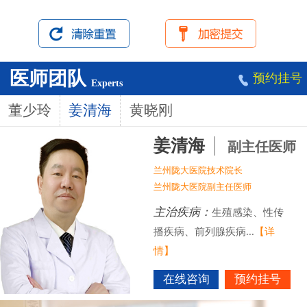
医师团队
预约挂号
Experts
董少玲
姜清海
黄晓刚
姜清海
副主任医师
兰州陇大医院技术院长
兰州陇大医院副主任医师
主治疾病：
生殖感染、性传
播疾病、前列腺疾病...
【详
情】
在线咨询
预约挂号