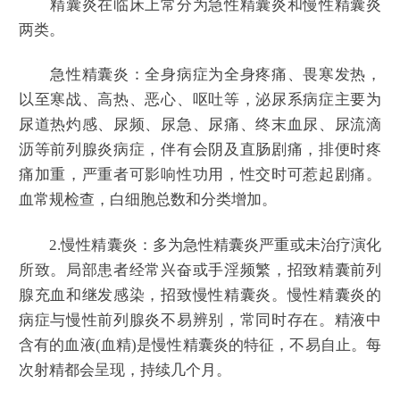
精囊炎在临床上常分为急性精囊炎和慢性精囊炎
两类。
急性精囊炎：全身病症为全身疼痛、畏寒发热，
以至寒战、高热、恶心、呕吐等，泌尿系病症主要为
尿道热灼感、尿频、尿急、尿痛、终末血尿、尿流滴
沥等前列腺炎病症，伴有会阴及直肠剧痛，排便时疼
痛加重，严重者可影响性功用，性交时可惹起剧痛。
血常规检查，白细胞总数和分类增加。
2.慢性精囊炎：多为急性精囊炎严重或未治疗演化
所致。局部患者经常兴奋或手淫频繁，招致精囊前列
腺充血和继发感染，招致慢性精囊炎。慢性精囊炎的
病症与慢性前列腺炎不易辨别，常同时存在。精液中
含有的血液(血精)是慢性精囊炎的特征，不易自止。每
次射精都会呈现，持续几个月。