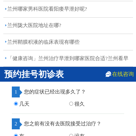
州...
兰州哪家男科医院看阳痿早泄好呢?
兰州陇大医院地址在哪?
兰州鞘膜积液的临床表现有哪些
「健康咨询」兰州治疗早泄到哪家医院合适?兰州看早
泄哪...
预约挂号初诊表
在线咨询
1
您的症状已经出现多久了？
几天
很久
2
您之前有没有去医院接受过治疗？